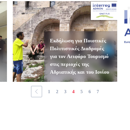
15 Ιουνίου 2022
1
Εκδήλωση για Ποιοτικές
–
Πολιτιστικές Διαδρομές
για τον Αειφόρο Τουρισμό
στις περιοχές της
Αδριατικής και του Ιονίου
1
2
3
4
5
6
7