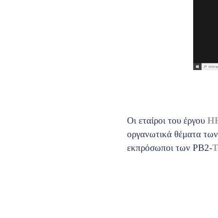
Οι εταίροι του έργου
H
οργανωτικά θέματα των
εκπρόσωποι των PB2-
T