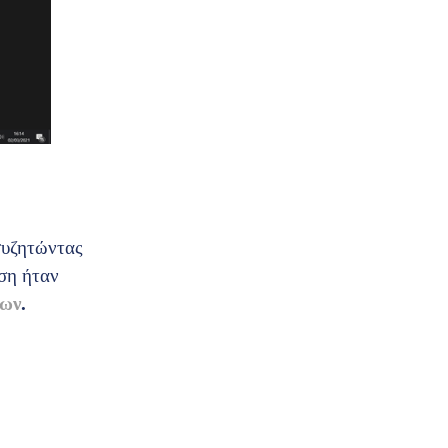
συζητώντας
ση ήταν
νων
.