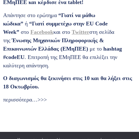
ΕΜηΠΕΕ και κέρδισε ένα tablet!
Απάντησε στο ερώτημα
“Γιατί να μάθω
κώδικα”
ή
“Γιατί συμμετέχω στην EU Code
Week”
στο
Facebook
και στο
Twitter
στη σελίδα
της
Ένωσης Μηχανικών Πληροφορικής &
Επικοινωνιών Ελλάδας (ΕΜηΠΕΕ)
με το
hashtag
#codeEU
. Επιτροπή της ΕΜηΠΕΕ θα επιλέξει την
καλύτερη απάντηση.
Ο διαγωνισμός θα ξεκινήσει στις 10 και θα λήξει στις
18 Οκτωβρίου.
περισσότερα…>>>