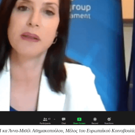
α-Μισέλ Ασημακοπούλου, Μέλος του Ευρωπαϊκού Κοινοβουλίου