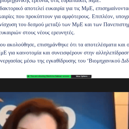
 βιομηχανικής έρευνας στις ευρωπαϊκές ΜμΕ.
ιδακτορικό αποτελεί ευκαιρία για τις ΜμΕ, επισημαίνοντ
καιρίες που προκύπτουν για αμφότερους. Επιπλέον, υπογρ
ενίσχυση του δεσμού μεταξύ των ΜμΕ και των Πανεπιστη
υκαιριών στους νέους ερευνητές.
που ακολούθησε, επισημάνθηκε ότι τα αποτελέσματα και 
Ε για καινοτομία και συνεισφέρουν στην αλληλεπίδρασ
νεργασίας μέσω της εγκαθίδρυσης του ‘Βιομηχανικού Δι