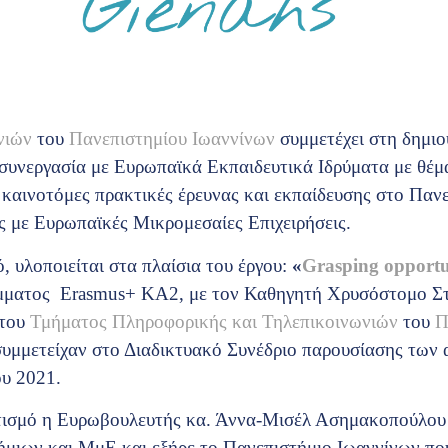
νιών
του
Πανεπιστημίου Ιωαννίνων
συμμετέχει στη δημιου
υνεργασία με Ευρωπαϊκά Εκπαιδευτικά Ιδρύματα με θέμ
 καινοτόμες πρακτικές έρευνας και εκπαίδευσης στο Πανε
ς με Ευρωπαϊκές Μικρομεσαίες Επιχειρήσεις.
, υλοποιείται στα πλαίσια του έργου:
«
Grasping opportu
ματος Erasmus+ KA2, με τον Καθηγητή Χρυσόστομο Στύ
 του
Τμήματος Πληροφορικής και Τηλεπικοινωνιών
του
Π
υμμετείχαν στο Διαδικτυακό Συνέδριο παρουσίασης των 
ου 2021.
ετισμό η Ευρωβουλευτής κα. Άννα-Μισέλ Ασημακοπούλου 
ήμιων και ΜμΕ και εξήρε το Πανεπιστήμιο Ιωαννίνων πο