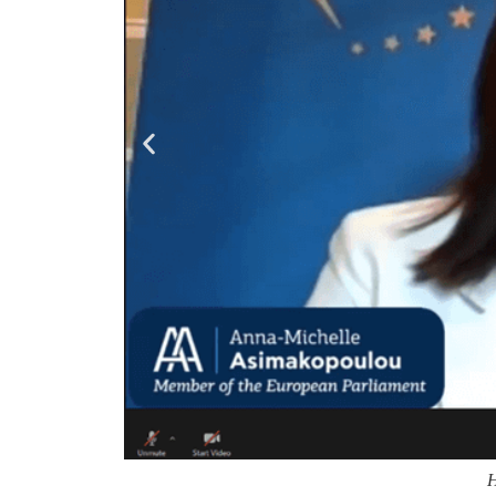
Η κα Άνν