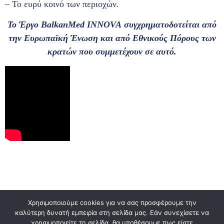
– Το ευρύ κοινό των περιοχών.
Το Έργο
BalkanMed
INNOVA
συγχρηματοδοτείται από
την Ευρωπαϊκή Ένωση και από Εθνικούς Πόρους των
κρατών που συμμετέχουν σε αυτό.
© 2023,
KicLab
All Rights Reserved.
Χρησιμοποιούμε cookies για να σας προσφέρουμε την
καλύτερη δυνατή εμπειρία στη σελίδα μας. Εάν συνεχίσετε να
χρησιμοποιείτε τη σελίδα, θα υποθέσουμε πως είστε