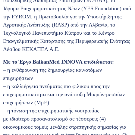
Βουλγαρικής Ακαδημίας Επιστημών (JiC-BAS), το
Ίδρυμα Επιχειρηματικότητας Νέων (YES Foundation) από
την FYROM, η Πρωτοβουλία για την Υποστήριξη της
Αγροτικής Ανάπτυξης (RASP) από την Αλβανία, το
Τεχνολογικό Πανεπιστήμιο Κύπρου και το Κέντρο
Επαγγελματικής Κατάρτισης της Περιφερειακής Ενότητας
Λέσβου ΚΕΚΑΠΕΛ Α.Ε.
Με το Έργο BalkanMed INNOVA επιδιώκεται:
– η ενθάρρυνση της δημιουργίας καινοτόμων
επιχειρήσεων
– η καλλιέργεια πνεύματος πιο φιλικού προς την
επιχειρηματικότητα και την ανάπτυξη Μικρών-μεσαίων
επιχειρήσεων (ΜμΕ)
– η τόνωση της επιχειρηματικής νοοτροπίας
με ιδιαίτερο προσανατολισμό σε τέσσερεις (4)
οικονομικούς τομείς μεγάλης στρατηγικής σημασίας για
την κοινωνικοοικονομική ανάπτυξη της περιοχής μας. Οι