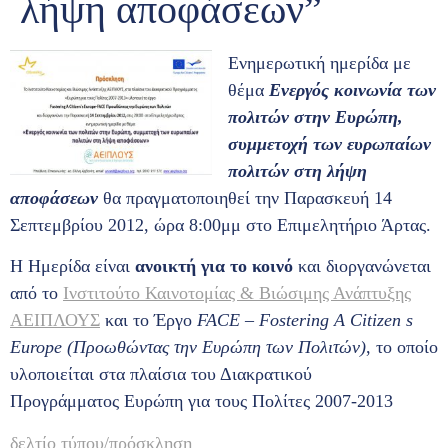
λήψη αποφάσεων”
Eνημερωτική ημερίδα με
θέμα
Ενεργός κοινωνία των
πολιτών στην Ευρώπη,
συμμετοχή των ευρωπαίων
πολιτών στη λήψη
αποφάσεων
θα πραγματοποιηθεί την Παρασκευή 14
Σεπτεμβρίου 2012, ώρα 8:00μμ στο Επιμελητήριο Άρτας.
Η Ημερίδα είναι
ανοικτή για το κοινό
και διοργανώνεται
από το
Ινστιτούτο Καινοτομίας & Βιώσιμης Ανάπτυξης
ΑΕΙΠΛΟΥΣ
και το Έργο
FACE – Fostering A Citizen s
Europe (Προωθώντας την Ευρώπη των Πολιτών)
, το οποίο
υλοποιείται στα πλαίσια του Διακρατικού
Προγράμματος Ευρώπη για τους Πολίτες 2007-2013
δελτίο τύπου/
πρόσκληση